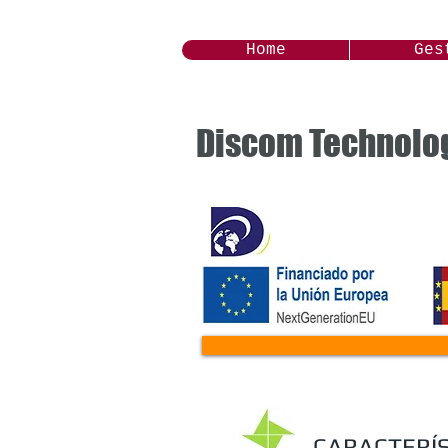
Home
Ges
Discom Technolo
CARACTERÍST