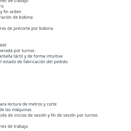
enes de trabajo
ro
y fin orden
ración de bobina
eros de precorte por bobina
alet
enerada por turnos
alla táctil y de forma intuitiva
l estado de fabricación del pedido
CARACTERÍSTICAS PLASTISOFT LAMINADO
ra lectura de metros y corte
 de las máquinas
ida de inicios de sesión y fin de sesión por turnos
enes de trabajo