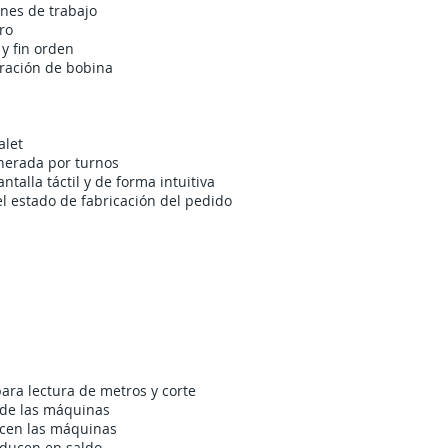
enes de trabajo
ro
 y fin orden
ración de bobina
alet
enerada por turnos
talla táctil y de forma intuitiva
l estado de fabricación del pedido
CARACTERÍSTICAS PLASTISOFT CORTE/CONFECCION
ra lectura de metros y corte
 de las máquinas
ucen las máquinas
oducen en saldo