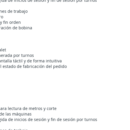
ida de inicios de sesión y fin de sesión por turnos
enes de trabajo
ro
y fin orden
ración de bobina
alet
nerada por turnos
alla táctil y de forma intuitiva
 estado de fabricación del pedido
CARACTERÍSTICAS PLASTISOFT PRECORTE
ra lectura de metros y corte
 de las máquinas
ida de inicios de sesión y fin de sesión por turnos