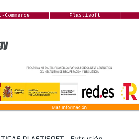
t-Commerce
Plastisoft
gy
Mas Información
ICAS PLASTISOFT - Extrusión