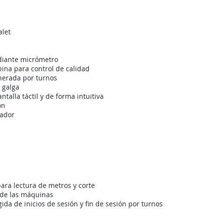
alet
diante micrómetro
bina para control de calidad
enerada por turnos
a galga
alla táctil y de forma intuitiva
ón
nador
CARACTERÍSTICAS PLASTISOFT IMPRESION
ra lectura de metros y corte
 de las máquinas
ida de inicios de sesión y fin de sesión por turnos