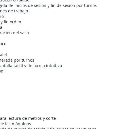
ida de inicios de sesión y fin de sesión por turnos
enes de trabajo
ro
 y fin orden
da
ración del saco
saco
alet
enerada por turnos
talla táctil y de forma intuitivo
ón
CARACTERÍSTICAS PLASTISOFT REBOBINADO
ra lectura de metros y corte
 de las máquinas